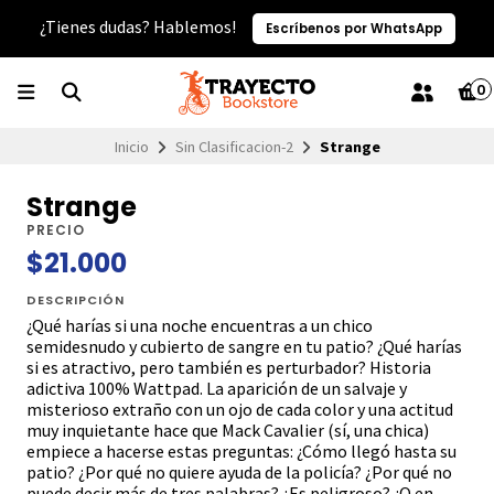
¿Tienes dudas? Hablemos!
Escríbenos por WhatsApp
0
Inicio
Sin Clasificacion-2
Strange
Strange
PRECIO
$21.000
DESCRIPCIÓN
¿Qué harías si una noche encuentras a un chico
semidesnudo y cubierto de sangre en tu patio? ¿Qué harías
si es atractivo, pero también es perturbador? Historia
adictiva 100% Wattpad. La aparición de un salvaje y
misterioso extraño con un ojo de cada color y una actitud
muy inquietante hace que Mack Cavalier (sí, una chica)
empiece a hacerse estas preguntas: ¿Cómo llegó hasta su
patio? ¿Por qué no quiere ayuda de la policía? ¿Por qué no
puede decir más de tres palabras? ¿Es peligroso? ¿O en