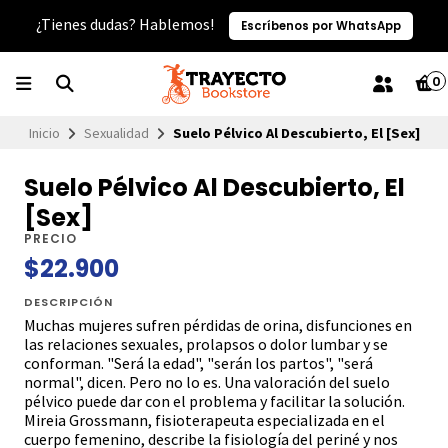
¿Tienes dudas? Hablemos!
Escríbenos por WhatsApp
0
Inicio
Sexualidad
Suelo Pélvico Al Descubierto, El [Sex]
Suelo Pélvico Al Descubierto, El
[Sex]
PRECIO
$22.900
DESCRIPCIÓN
Muchas mujeres sufren pérdidas de orina, disfunciones en
las relaciones sexuales, prolapsos o dolor lumbar y se
conforman. "Será la edad", "serán los partos", "será
normal", dicen. Pero no lo es. Una valoración del suelo
pélvico puede dar con el problema y facilitar la solución.
Mireia Grossmann, fisioterapeuta especializada en el
cuerpo femenino, describe la fisiología del periné y nos