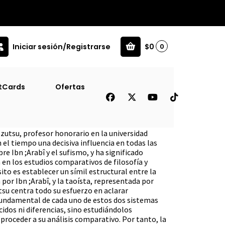
Iniciar sesión/Registrarse
$0
0
tCards
Ofertas
mo, 1 Volumen
Izutsu, profesor honorario en la universidad
 el tiempo una decisiva influencia en todas las
re Ibn ;Arabî y el sufismo, y ha significado
en los estudios comparativos de filosofía y
ito es establecer un símil estructural entre la
por Ibn ;Arabî, y la taoísta, representada por
utsu centra todo su esfuerzo en aclarar
undamental de cada uno de estos dos sistemas
cidos ni diferencias, sino estudiándolos
roceder a su análisis comparativo. Por tanto, la