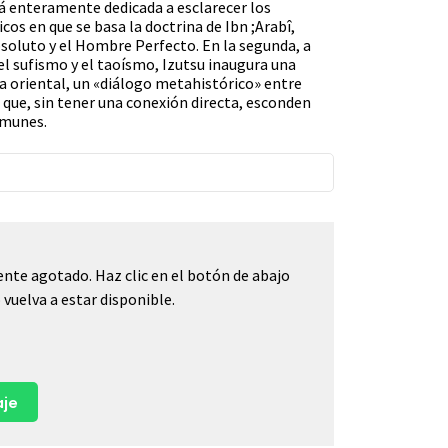
á enteramente dedicada a esclarecer los
os en que se basa la doctrina de Ibn ;Arabî,
bsoluto y el Hombre Perfecto. En la segunda, a
el sufismo y el taoísmo, Izutsu inaugura una
ía oriental, un «diálogo metahistórico» entre
 que, sin tener una conexión directa, esconden
omunes.
nte agotado. Haz clic en el botón de abajo
vuelva a estar disponible.
je