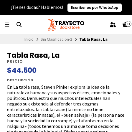
¿Tienes dudas? Hablemos!
Escríbenos por WhatsApp
0
Inicio
Sin Clasificacion-2
Tabla Rasa, La
Tabla Rasa, La
PRECIO
$44.500
DESCRIPCIÓN
En La tabla rasa, Steven Pinker explora la idea de la
naturaleza humana y sus aspectos éticos, emocionales y
políticos. Demuestra que muchos intelectuales han
negado su existencia al defender tres dogmas
entrelazados: la «tabla rasa» (la mente no tiene
características innatas), el «buen salvaje» (la persona nace
buena y la sociedad la corrompe) y el «fantasma en la
máquina» (todos tenemos un alma que toma decisiones
sin depender de la biología). Pinker aporta calma y