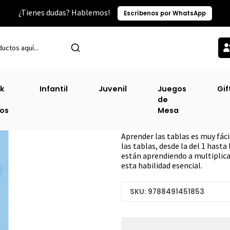
¿Tienes dudas? Hablemos!
Escríbenos por WhatsApp
Inicio
Sin Clasificacion-2
Tablas De Multiplicar
k
Infantil
Juvenil
Juegos
Gif
de
Tablas De Multipl
ros
Mesa
DESCRIPCIÓN
Aprender las tablas es muy fácil
las tablas, desde la del 1 hasta
están aprendiendo a multiplica
esta habilidad esencial.
SKU: 9788491451853