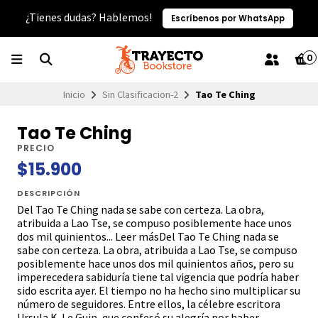
¿Tienes dudas? Hablemos!
Escríbenos por WhatsApp
0
Inicio
Sin Clasificacion-2
Tao Te Ching
Tao Te Ching
PRECIO
$15.900
DESCRIPCIÓN
Del Tao Te Ching nada se sabe con certeza. La obra,
atribuida a Lao Tse, se compuso posiblemente hace unos
dos mil quinientos... Leer másDel Tao Te Ching nada se
sabe con certeza. La obra, atribuida a Lao Tse, se compuso
posiblemente hace unos dos mil quinientos años, pero su
imperecedera sabiduría tiene tal vigencia que podría haber
sido escrita ayer. El tiempo no ha hecho sino multiplicar su
número de seguidores. Entre ellos, la célebre escritora
Ursula K. Le Guin, que confesó su alegría por haber