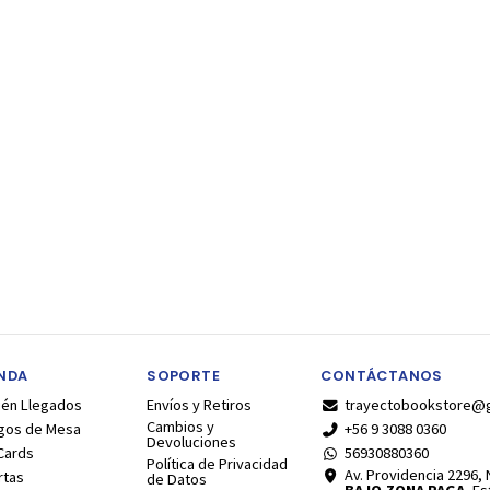
ENDA
SOPORTE
CONTÁCTANOS
ién Llegados
Envíos y Retiros
trayectobookstore@
Cambios y
gos de Mesa
+56 9 3088 0360
Devoluciones
Cards
56930880360
Política de Privacidad
Av. Providencia 2296, N
rtas
de Datos