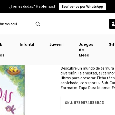
¿Tienes dudas? Hablemos!
Escríbenos por WhatsApp
Inicio
Sin Clasificacion-3
Ternura - La Mejor Mama
k
Infantil
Juvenil
Juegos
Gif
de
Ternura - La Me
ros
Mesa
DESCRIPCIÓN
Descubre un mundo de ternura 
diversión, la amistad, el cariño
libros para atesorar. Ficha técn
acolchado, con spot uv. Sub-Ca
Formato: Tapa Dura Idioma: E
SKU: 9789974885943