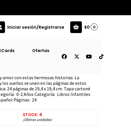
Iniciar sesión/Registrarse
$0
0
tCards
Ofertas
jor Mama
y amor con estas hermosas historias. La
 y los sueños se unen en las páginas de estos
ica: 24 páginas de 19,4 x 19,4 cm. Tapa cartoné
tegoría: 0-2 Años Categoría: Libros Infantiles
spañol Páginas: 24
STOCK: 4
¡Últimas unidades!