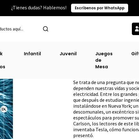
¿Tienes dudas? Hablemos!
Escríbenos por WhatsApp
Inicio
Sin Clasificacion-3
Tesla [Div] [Critica] [Planeta] W.
k
Infantil
Juvenil
Juegos
Gif
de
Tesla [Div] [Crit
ros
Mesa
DESCRIPCIÓN
Se trata de una pregunta que n
dependen nuestras vidas y soci
electricidad. Entre los grande
que después de estudiar ingenie
instalándose en Nueva York; un
descomunales, un excéntrico s
espectáculos para promover sus
Carlson, los lectores de este 
inventaba Tesla, cómo funcion
presentó.