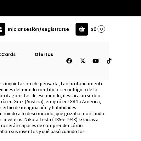
Iniciar sesión/Registrarse
$0
0
tCards
Ofertas
ica] [Planeta] W.
os inquieta solo de pensarla, tan profundamente
edades del mundo científico-tecnológico de la
s protagonistas de ese mundo, destaca un serbio
ría en Graz (Austria), emigró en1884 a América,
 serbio de imaginación y habilidades
in miedo a lo desconocido, que gozaba montando
 inventos: Nikola Tesla (1856-1943). Gracias a
libro serán capaces de comprender cómo
aban sus inventos y qué pasó cuando los