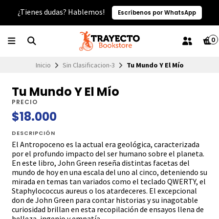
¿Tienes dudas? Hablemos!
Escríbenos por WhatsApp
0
Inicio
Sin Clasificacion-3
Tu Mundo Y El Mío
Tu Mundo Y El Mío
PRECIO
$18.000
DESCRIPCIÓN
El Antropoceno es la actual era geológica, caracterizada
por el profundo impacto del ser humano sobre el planeta.
En este libro, John Green reseña distintas facetas del
mundo de hoy en una escala del uno al cinco, deteniendo su
mirada en temas tan variados como el teclado QWERTY, el
Staphylococcus aureus o los atardeceres. El excepcional
don de John Green para contar historias y su inagotable
curiosidad brillan en esta recopilación de ensayos llena de
belleza, ingenio y empatía.