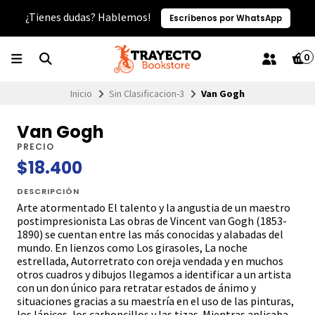
¿Tienes dudas? Hablemos!
Escríbenos por WhatsApp
0
Inicio
Sin Clasificacion-3
Van Gogh
Van Gogh
PRECIO
$18.400
DESCRIPCIÓN
Arte atormentado El talento y la angustia de un maestro
postimpresionista Las obras de Vincent van Gogh (1853-
1890) se cuentan entre las más conocidas y alabadas del
mundo. En lienzos como Los girasoles, La noche
estrellada, Autorretrato con oreja vendada y en muchos
otros cuadros y dibujos llegamos a identificar a un artista
con un don único para retratar estados de ánimo y
situaciones gracias a su maestría en el uso de las pinturas,
los lápices, los carboncillos y las tizas. Mientras aplicaba