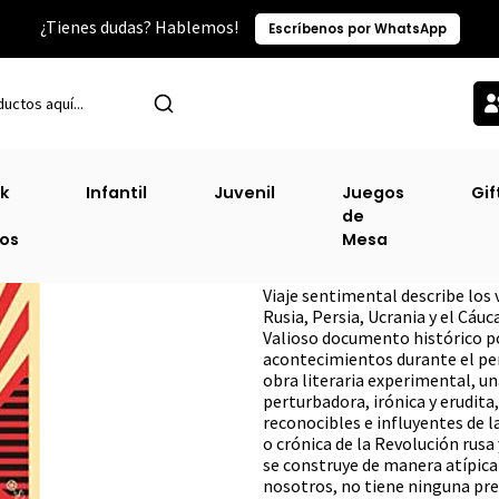
¿Tienes dudas? Hablemos!
Escríbenos por WhatsApp
Inicio
Sin Clasificacion-3
Viaje Sentimental [His]
k
Infantil
Juvenil
Juegos
Gif
de
Viaje Sentimenta
ros
Mesa
DESCRIPCIÓN
Viaje sentimental describe los 
Rusia, Persia, Ucrania y el Cáuc
Valioso documento histórico po
acontecimientos durante el pe
obra literaria experimental, un
perturbadora, irónica y erudita,
reconocibles e influyentes de l
o crónica de la Revolución rusa
se construye de manera atípic
nosotros, no tiene ninguna pre