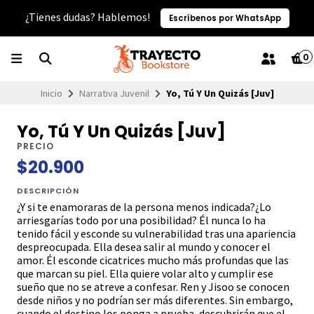
¿Tienes dudas? Hablemos!
Escríbenos por WhatsApp
0
Inicio
Narrativa Juvenil
Yo, Tú Y Un Quizás [Juv]
Yo, Tú Y Un Quizás [Juv]
PRECIO
$20.900
DESCRIPCIÓN
¿Y si te enamoraras de la persona menos indicada?¿Lo
arriesgarías todo por una posibilidad? Él nunca lo ha
tenido fácil y esconde su vulnerabilidad tras una apariencia
despreocupada. Ella desea salir al mundo y conocer el
amor. Él esconde cicatrices mucho más profundas que las
que marcan su piel. Ella quiere volar alto y cumplir ese
sueño que no se atreve a confesar. Ren y Jisoo se conocen
desde niños y no podrían ser más diferentes. Sin embargo,
cuando el destino los ponga a prueba, descubrirán que el