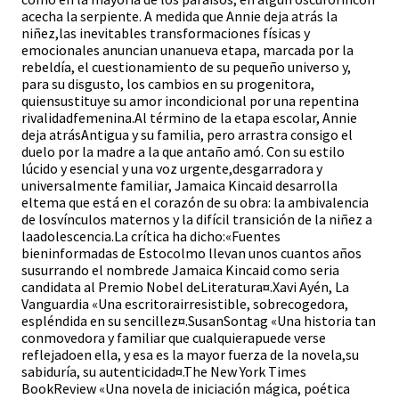
acecha la serpiente. A medida que Annie deja atrás la
niñez,las inevitables transformaciones físicas y
emocionales anuncian unanueva etapa, marcada por la
rebeldía, el cuestionamiento de su pequeño universo y,
para su disgusto, los cambios en su progenitora,
quiensustituye su amor incondicional por una repentina
rivalidadfemenina.Al término de la etapa escolar, Annie
deja atrásAntigua y su familia, pero arrastra consigo el
duelo por la madre a la que antaño amó. Con su estilo
lúcido y esencial y una voz urgente,desgarradora y
universalmente familiar, Jamaica Kincaid desarrolla
eltema que está en el corazón de su obra: la ambivalencia
de losvínculos maternos y la difícil transición de la niñez a
laadolescencia.La crítica ha dicho:«Fuentes
bieninformadas de Estocolmo llevan unos cuantos años
susurrando el nombrede Jamaica Kincaid como seria
candidata al Premio Nobel deLiteratura¤.Xavi Ayén, La
Vanguardia «Una escritorairresistible, sobrecogedora,
espléndida en su sencillez¤.SusanSontag «Una historia tan
conmovedora y familiar que cualquierapuede verse
reflejadoen ella, y esa es la mayor fuerza de la novela,su
sabiduría, su autenticidad¤.The New York Times
BookReview «Una novela de iniciación mágica, poética