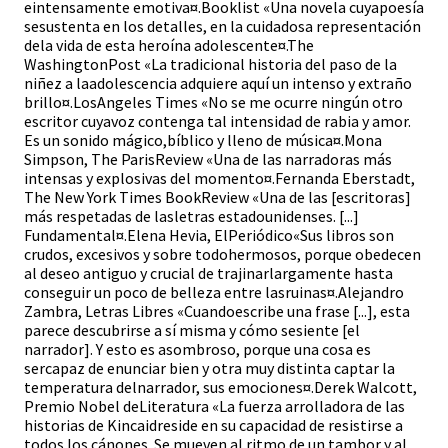
eintensamente emotiva¤.Booklist «Una novela cuyapoesía
sesustenta en los detalles, en la cuidadosa representación
dela vida de esta heroína adolescente¤.The
WashingtonPost «La tradicional historia del paso de la
niñez a laadolescencia adquiere aquí un intenso y extraño
brillo¤.LosAngeles Times «No se me ocurre ningún otro
escritor cuyavoz contenga tal intensidad de rabia y amor.
Es un sonido mágico,bíblico y lleno de música¤.Mona
Simpson, The ParisReview «Una de las narradoras más
intensas y explosivas del momento¤.Fernanda Eberstadt,
The New York Times BookReview «Una de las [escritoras]
más respetadas de lasletras estadounidenses. [...]
Fundamental¤.Elena Hevia, ElPeriódico«Sus libros son
crudos, excesivos y sobre todohermosos, porque obedecen
al deseo antiguo y crucial de trajinarlargamente hasta
conseguir un poco de belleza entre lasruinas¤.Alejandro
Zambra, Letras Libres «Cuandoescribe una frase [...], esta
parece descubrirse a sí misma y cómo sesiente [el
narrador]. Y esto es asombroso, porque una cosa es
sercapaz de enunciar bien y otra muy distinta captar la
temperatura delnarrador, sus emociones¤.Derek Walcott,
Premio Nobel deLiteratura «La fuerza arrolladora de las
historias de Kincaidreside en su capacidad de resistirse a
todos los cánones. Se mueven al ritmo de un tambor y al