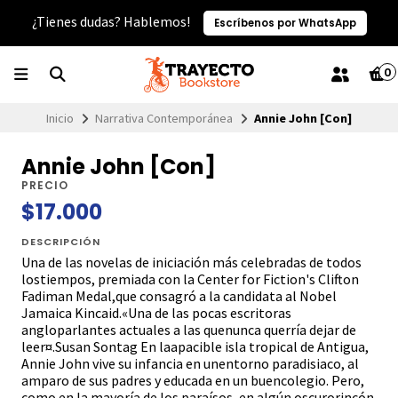
¿Tienes dudas? Hablemos!
Escríbenos por WhatsApp
0
Inicio
Narrativa Contemporánea
Annie John [Con]
Annie John [Con]
PRECIO
$17.000
DESCRIPCIÓN
Una de las novelas de iniciación más celebradas de todos
lostiempos, premiada con la Center for Fiction's Clifton
Fadiman Medal,que consagró a la candidata al Nobel
Jamaica Kincaid.«Una de las pocas escritoras
angloparlantes actuales a las quenunca querría dejar de
leer¤.Susan Sontag En laapacible isla tropical de Antigua,
Annie John vive su infancia en unentorno paradisiaco, al
amparo de sus padres y educada en un buencolegio. Pero,
como en la mayoría de los paraísos, en algún oscurorincón