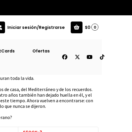
Iniciar sesión/Registrarse
$0
0
]
tCards
Ofertas
ano - Serie Cabana [Juv]
uran toda la vida.
os de casa, del Mediterráneo y de los recuerdos.
atro años también han dejado huella en él, y el
este tiempo. Ahora vuelven a encontrarse: con
lo que nunca se dijeron.
erano?