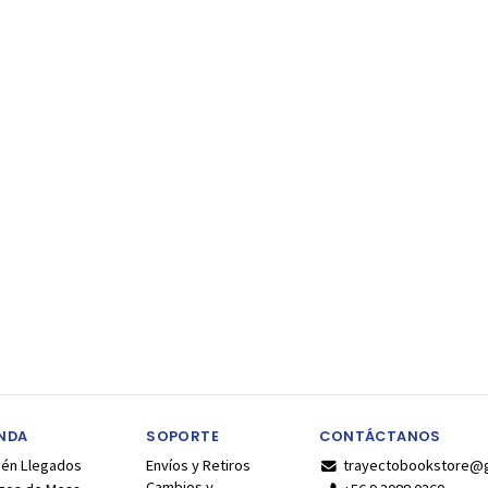
ENDA
SOPORTE
CONTÁCTANOS
ién Llegados
Envíos y Retiros
trayectobookstore@
Cambios y