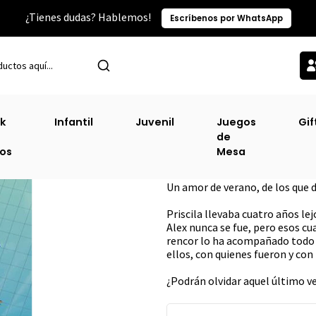
¿Tienes dudas? Hablemos!
Escríbenos por WhatsApp
Inicio
Narrativa Juvenil
Aquel ÚLtimo Verano - Serie Cabana [Juv
k
Infantil
Juvenil
Juegos
Gif
de
Aquel ÚLtimo Ver
ros
Mesa
DESCRIPCIÓN
Un amor de verano, de los que d
Priscila llevaba cuatro años lej
Alex nunca se fue, pero esos cu
rencor lo ha acompañado todo 
ellos, con quienes fueron y con 
¿Podrán olvidar aquel último v