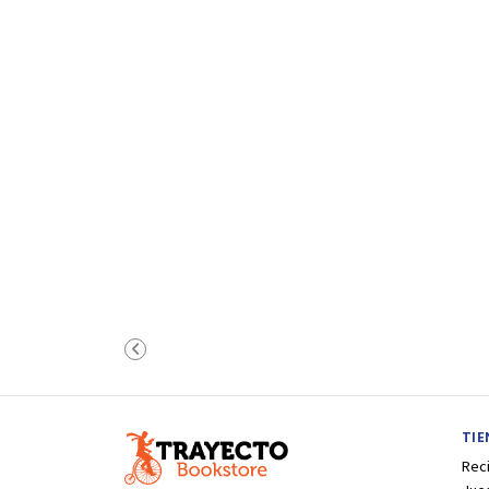
TI
Rec