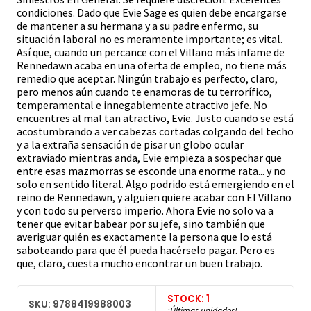
condiciones. Dado que Evie Sage es quien debe encargarse
de mantener a su hermana y a su padre enfermo, su
situación laboral no es meramente importante; es vital.
Así que, cuando un percance con el Villano más infame de
Rennedawn acaba en una oferta de empleo, no tiene más
remedio que aceptar. Ningún trabajo es perfecto, claro,
pero menos aún cuando te enamoras de tu terrorífico,
temperamental e innegablemente atractivo jefe. No
encuentres al mal tan atractivo, Evie. Justo cuando se está
acostumbrando a ver cabezas cortadas colgando del techo
y a la extraña sensación de pisar un globo ocular
extraviado mientras anda, Evie empieza a sospechar que
entre esas mazmorras se esconde una enorme rata... y no
solo en sentido literal. Algo podrido está emergiendo en el
reino de Rennedawn, y alguien quiere acabar con El Villano
y con todo su perverso imperio. Ahora Evie no solo va a
tener que evitar babear por su jefe, sino también que
averiguar quién es exactamente la persona que lo está
saboteando para que él pueda hacérselo pagar. Pero es
que, claro, cuesta mucho encontrar un buen trabajo.
STOCK: 1
SKU: 9788419988003
¡Últimas unidades!