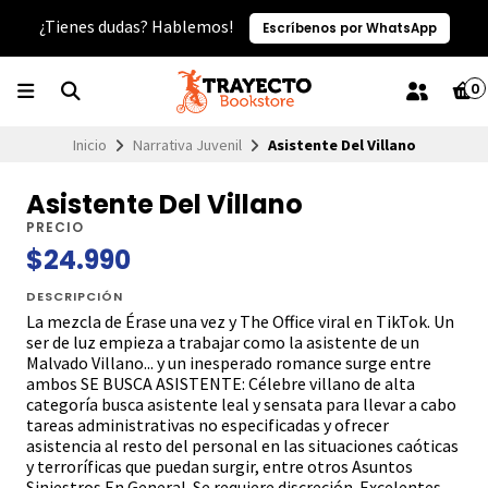
¿Tienes dudas? Hablemos!
Escríbenos por WhatsApp
0
Inicio
Narrativa Juvenil
Asistente Del Villano
Asistente Del Villano
PRECIO
$24.990
DESCRIPCIÓN
La mezcla de Érase una vez y The Office viral en TikTok. Un
ser de luz empieza a trabajar como la asistente de un
Malvado Villano... y un inesperado romance surge entre
ambos SE BUSCA ASISTENTE: Célebre villano de alta
categoría busca asistente leal y sensata para llevar a cabo
tareas administrativas no especificadas y ofrecer
asistencia al resto del personal en las situaciones caóticas
y terroríficas que puedan surgir, entre otros Asuntos
Siniestros En General. Se requiere discreción. Excelentes