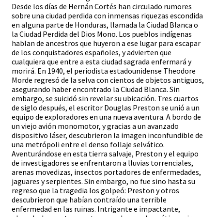
Desde los días de Hernán Cortés han circulado rumores
sobre una ciudad perdida con inmensas riquezas escondida
en alguna parte de Honduras, llamada la Ciudad Blanca o
la Ciudad Perdida del Dios Mono. Los pueblos indígenas
hablan de ancestros que huyeron a ese lugar para escapar
de los conquistadores españoles, y advierten que
cualquiera que entre a esta ciudad sagrada enfermará y
morirá. En 1940, el periodista estadounidense Theodore
Morde regresó de la selva con cientos de objetos antiguos,
asegurando haber encontrado la Ciudad Blanca. Sin
embargo, se suicidó sin revelar su ubicación. Tres cuartos
de siglo después, el escritor Douglas Preston se unió a un
equipo de exploradores en una nueva aventura. A bordo de
un viejo avión monomotor, y gracias a un avanzado
dispositivo láser, descubrieron la imagen inconfundible de
una metrópoli entre el denso follaje selvático.
Aventurándose en esta tierra salvaje, Preston y el equipo
de investigadores se enfrentaron a lluvias torrenciales,
arenas movedizas, insectos portadores de enfermedades,
jaguares y serpientes. Sin embargo, no fue sino hasta su
regreso que la tragedia los golpeó: Preston y otros
descubrieron que habían contraído una terrible
enfermedad en las ruinas. Intrigante e impactante,