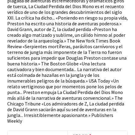
plagada de aventuras estremecedoras y dramáticos giros
de tuerca, La Ciudad Perdida del Dios Mono es el recuento
verídico de uno de los grandes descubrimientos del siglo
XXI. La crítica ha dicho... «Poniendo en riesgo su propia vida,
Preston ha escrito una historia de aventuras poderosa.»
David Grann, autor de Z, la ciudad perdida «Preston ha
creado algo matizado y sublime, un cálido himno al poder
revelador de la arqueología.» The New York Times Book
Review «Serpientes mortíferas, parásitos carnívoros y el
terreno de jungla más imponente de la Tierra no fueron
suficientes para impedir que Douglas Preston contase una
buena historia.» The Boston Globe «Una lectura
cautivadora y bien documentada... La narrativa del autor
está colmada de hazañas en la jungla y de los
innumerables peligros de la búsqueda.» USA Today «Un
relato vertiginoso que por momentos pone los pelos de
punta... Preston empuja La Ciudad Perdida del Dios Mono
más allá de la narrativa de aventuras convencional.» The
Chicago Tribune «Los admiradores de Z, La ciudad perdida
de David Grann saciarán aquí su sed de aventuras en la
jungla... Irresistiblemente apasionante.» Publishers
Weekly