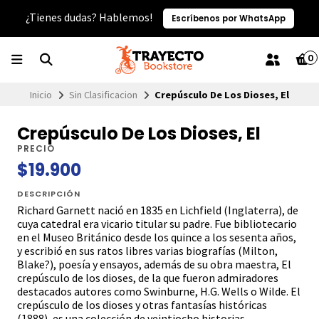
¿Tienes dudas? Hablemos!
Escríbenos por WhatsApp
0
Inicio
Sin Clasificacion
Crepúsculo De Los Dioses, El
Crepúsculo De Los Dioses, El
PRECIO
$19.900
DESCRIPCIÓN
Richard Garnett nació en 1835 en Lichfield (Inglaterra), de
cuya catedral era vicario titular su padre. Fue bibliotecario
en el Museo Británico desde los quince a los sesenta años,
y escribió en sus ratos libres varias biografías (Milton,
Blake?), poesía y ensayos, además de su obra maestra, El
crepúsculo de los dioses, de la que fueron admiradores
destacados autores como Swinburne, H.G. Wells o Wilde. El
crepúsculo de los dioses y otras fantasías históricas
(1888), es una colección de veintiocho historias