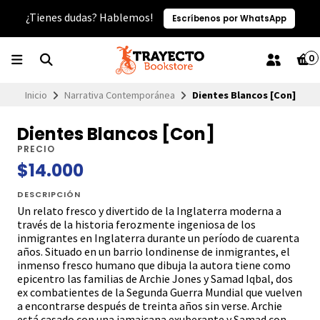
¿Tienes dudas? Hablemos!
Escríbenos por WhatsApp
0
Inicio
Narrativa Contemporánea
Dientes Blancos [Con]
Dientes Blancos [Con]
PRECIO
$14.000
DESCRIPCIÓN
Un relato fresco y divertido de la Inglaterra moderna a
través de la historia ferozmente ingeniosa de los
inmigrantes en Inglaterra durante un período de cuarenta
años. Situado en un barrio londinense de inmigrantes, el
inmenso fresco humano que dibuja la autora tiene como
epicentro las familias de Archie Jones y Samad Iqbal, dos
ex combatientes de la Segunda Guerra Mundial que vuelven
a encontrarse después de treinta años sin verse. Archie
está casado con una jamaicana exuberante y Samad con