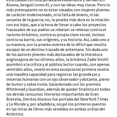
Alsana, bengalí como él, y con las ideas muy claras. Pero lo
más preocupante no es estar casados con mujeres jóvenes
de carácter endemoniado, ni la falta de dinero, ni las
secuelas de la guerra; no, la prueba más dura es la relación
con sus hijos, que a la hora de llevar a cabo los proyectos
fracasados de sus padres se rebelan: se rebelan contra el
racismo británico, contra su propia clase social, incluso
contra su barrio, sus orígenes, y su historia. Así, cada uno a
su manera, son la prueba viviente de lo difícil que resulta
escapar de un destino trazado de antemano. Sin duda uno
de los autores jóvenes más destacados de la literatura
anglosajona de los últimos años, la británica Zadie Smith
asombró a la crítica y al público lector cuando, con apenas
veintidós años, reveló en esta excepcional primera novela
una inaudita capacidad para registrar las grandezas y
miserias humanas con un ojo observador y distante, pleno
de humor y sabia ironía. Galardonada con los premios
Whitbread y Guardian, además de quedar finalista en todos
los demás concursos literarios importantes de Gran
Bretaña, Dientes blancos fue portada del New York Times
y Le Monde y, por añadidura, ocupó los primeros puestos
en las listas de libros más vendidos en ambas orillas del
Atlántico.