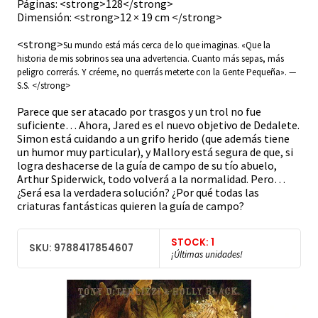
Páginas: <strong>128</strong>
Dimensión: <strong>12 × 19 cm </strong>
<strong>
Su mundo está más cerca de lo que imaginas. «Que la
historia de mis sobrinos sea una advertencia. Cuanto más sepas, más
peligro correrás. Y créeme, no querrás meterte con la Gente Pequeña». —
S.S.
</strong>
Parece que ser atacado por trasgos y un trol no fue
suficiente… Ahora, Jared es el nuevo objetivo de Dedalete.
Simon está cuidando a un grifo herido (que además tiene
un humor muy particular), y Mallory está segura de que, si
logra deshacerse de la guía de campo de su tío abuelo,
Arthur Spiderwick, todo volverá a la normalidad. Pero…
¿Será esa la verdadera solución? ¿Por qué todas las
criaturas fantásticas quieren la guía de campo?
STOCK: 1
SKU: 9788417854607
¡Últimas unidades!