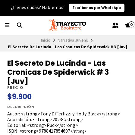
¿Tienes dudas? Hablemos!
Escríbenos por WhatsApp
0
Inicio
Narrativa Juvenil
El Secreto De Lucinda - Las Cronicas De Spiderwick # 3 [Juv]
El Secreto De Lucinda - Las
Cronicas De Spiderwick # 3
[Juv]
PRECIO
$9.900
DESCRIPCIÓN
Autor: <strong>Tony DiTerlizzi y Holly Black</strong>
Año edición: <strong>2023</strong>
Editorial: <strong>Puck</strong>
ISBN: <strong>9788417854607
</strong>