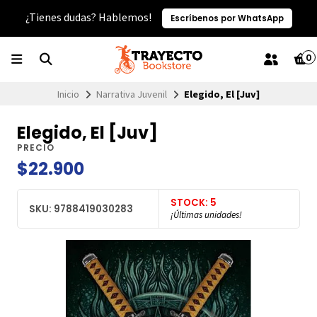
¿Tienes dudas? Hablemos!
Escríbenos por WhatsApp
0
Inicio
Narrativa Juvenil
Elegido, El [Juv]
Elegido, El [Juv]
PRECIO
$22.900
STOCK: 5
SKU: 9788419030283
¡Últimas unidades!