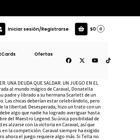
Iniciar sesión/Registrarse
$0
0
tCards
Ofertas
aval #2
R. UNA DEUDA QUE SALDAR. UN JUEGO EN EL
rada al mundo mágico de Caraval, Donatella
u padre y librado a su hermana Scarlett de un
. Las chicas deberían estar celebrándolo, pero
de la libertad. Desesperada, hizo un trato con un
 debe algo que nadie ha logrado averiguar hasta
e del Maestro Legend. Su única posibilidad de
 es alzarse con la victoria en Caraval, así que
 en la competición. Caraval siempre ha exigido
pero ahora el juego requiere algo más. Si Tella no