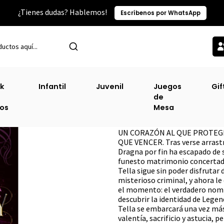
¿Tienes dudas? Hablemos!
Escríbenos por WhatsApp
Inicio
Sin Clasificacion-2
Legendary - Caraval #2
k
Infantil
Juvenil
Juegos
Gif
de
Legendary - Car
ros
Mesa
DESCRIPCIÓN
UN CORAZÓN AL QUE PROTEGE
QUE VENCER. Tras verse arrast
Dragna por fin ha escapado de s
funesto matrimonio concertado
Tella sigue sin poder disfrutar 
misterioso criminal, y ahora le
el momento: el verdadero nombr
descubrir la identidad de Legend
Tella se embarcará una vez más
valentía, sacrificio y astucia, 