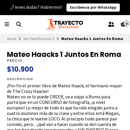
¿Tienes dudas? Hablemos!
Escríbenos por WhatsApp
0
Inicio
Sin Clasificacion-2
Mateo Haacks 1 Juntos En Roma
Mateo Haacks 1 Juntos En Roma
PRECIO
$10.900
DESCRIPCIÓN
¡Por fin el primer libro de Mateo Haack, el hermano mayor
de The Crazy Haacks!
Mateo no se lo puede CREER, va a viajar a Roma para
participar en un CONCURSO de fotografía, ¡a nivel
europeo! Lo mejor de todo es que ha sido elegido junto a
cuatro alumnos más de su clase y entre ellos está Megan,
la chica que le vuelve LOCO. Al principio todo parece pan
comido, pero... ¿qué van a hacer cuando se den cuenta de
que los han dejado incomunicados y SIN DINERO? Parece