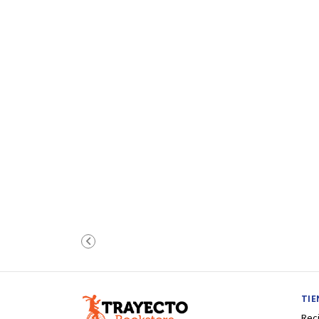
TI
Rec