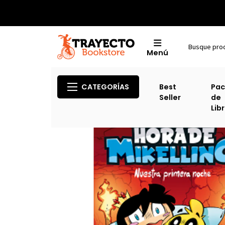
Menú
CATEGORÍAS
Best
Pac
Seller
de
Lib