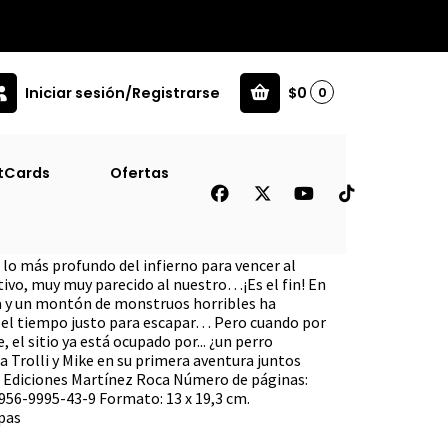
Iniciar sesión/Registrarse
$0
0
tCards
Ofertas
o [Pub]
a lo más profundo del infierno para vencer al
tivo, muy muy parecido al nuestro…¡Es el fin! En
eta y un montón de monstruos horribles ha
ne el tiempo justo para escapar… Pero cuando por
 el sitio ya está ocupado por... ¿un perro
 Trolli y Mike en su primera aventura juntos
l: Ediciones Martínez Roca Número de páginas:
956-9995-43-9 Formato: 13 x 19,3 cm.
pas