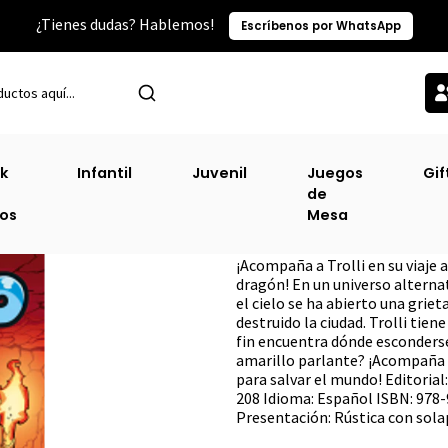
¿Tienes dudas? Hablemos!
Escríbenos por WhatsApp
Inicio
Puber (Lij)
Hora De Mikellino [Pub]
k
Infantil
Juvenil
Juegos
Gif
de
Hora De Mikellin
ros
Mesa
DESCRIPCIÓN
¡Acompaña a Trolli en su viaje 
dragón! En un universo alterna
el cielo se ha abierto una gri
destruido la ciudad. Trolli tie
fin encuentra dónde esconderse,
amarillo parlante? ¡Acompaña a
para salvar el mundo! Editoria
208 Idioma: Español ISBN: 978-
Presentación: Rústica con sola