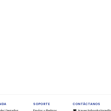
ENDA
SOPORTE
CONTÁCTANOS
ién Llegados
Envíos y Retiros
trayectobookstore@