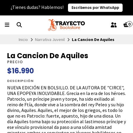
¿Tienes dudas? Hablemos!
Escríbenos por WhatsApp
0
Inicio
Narrativa Juvenil
La Cancion De Aquiles
La Cancion De Aquiles
PRECIO
$16.990
DESCRIPCIÓN
NUEVA EDICIÓN EN BOLSILLO. DE LA AUTORA DE "CIRCE",
UNA EPOPEYA INOLVIDABLE. Grecia en la era de los héroes.
Patroclo, un príncipe joven y torpe, ha sido exiliado al
reino de Ftía, donde vive a la sombra del rey Peleo y su hijo
divino, Aquiles. Aquiles, el mejor de los griegos, es todo lo
que no es Patroclo: fuerte, apuesto, hijo de una diosa. Un
día Aquiles toma bajo su protección al lastimoso príncipe y
ese vínculo provisional da paso a una sólida amistad
mientras ambos se convierten en jóvenes habilidosos en