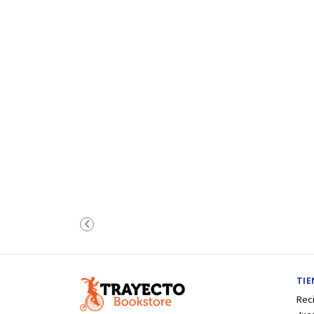
TI
Rec