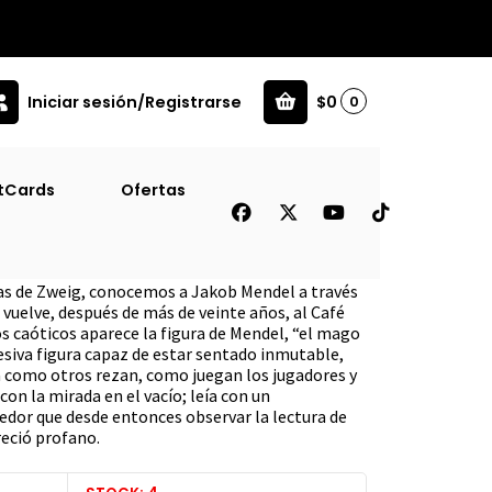
Iniciar sesión/Registrarse
$0
0
tCards
Ofertas
Libros
as de Zweig, conocemos a Jakob Mendel a través
vuelve, después de más de veinte años, al Café
os caóticos aparece la figura de Mendel, “el mago
sesiva figura capaz de estar sentado inmutable,
ía como otros rezan, como juegan los jugadores y
on la mirada en el vacío; leía con un
or que desde entonces observar la lectura de
eció profano.