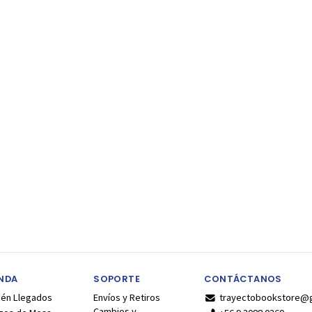
ENDA
SOPORTE
CONTÁCTANOS
ién Llegados
Envíos y Retiros
trayectobookstore@
Cambios y