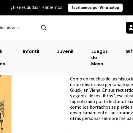
¿Tienes dudas? Hablemos!
Escríbenos por WhatsApp
Inicio
Sin Clasificacion-2
Mendel El De Los Libros
k
Infantil
Juvenil
Juegos
Gif
de
Mendel El De Los 
ros
Mesa
DESCRIPCIÓN
Como en muchas de las histori
de un misterioso personaje que 
Gluck, en Viena. En sus recuerd
y agente de los libros”, esa ob
hipnotizado por la lectura. Le
como los borrachos se pierden c
ensimismamiento tan conmoved
otras personas siempre me par