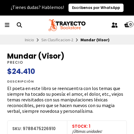
¿Tienes dudas? Hablemos!
Escríbenos por WhatsApp
0
Inicio
Sin Clasificacion-2
Mundar (Visor)
Mundar (Visor)
PRECIO
$24.410
DESCRIPCIÓN
El poeta en este libro se reencuentra con los temas que
siempre ha tocado su poesía: el amor, el dolor, etc., viejos
temas revisitados con sus mani­pulaciones léxicas
reconocibles, pero que se hacen nuevos con su magia
verbal, siempre novedosa y personalísima.
STOCK: 1
SKU: 9788475226910
¡Últimas unidades!