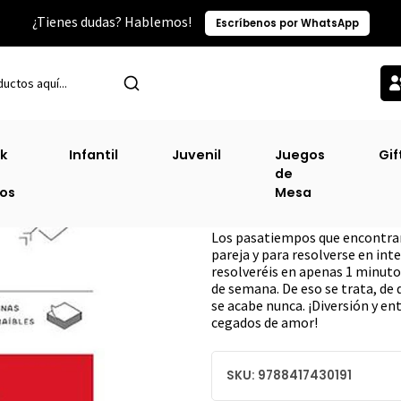
¿Tienes dudas? Hablemos!
Escríbenos por WhatsApp
Inicio
Sin Clasificacion-2
Pasatiempos Con Mucho Amor
k
Infantil
Juvenil
Juegos
Gif
de
Pasatiempos Co
ros
Mesa
DESCRIPCIÓN
Los pasatiempos que encontrará
pareja y para resolverse en int
resolveréis en apenas 1 minuto 
de semana. De eso se trata, de 
se acabe nunca. ¡Diversión y en
cegados de amor!
SKU: 9788417430191