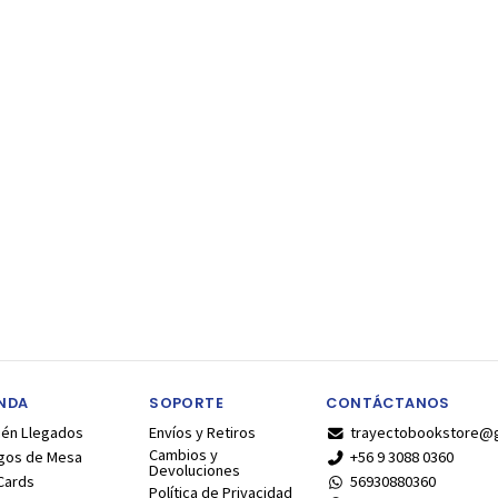
ENDA
SOPORTE
CONTÁCTANOS
ién Llegados
Envíos y Retiros
trayectobookstore@
Cambios y
gos de Mesa
+56 9 3088 0360
Devoluciones
Cards
56930880360
Política de Privacidad