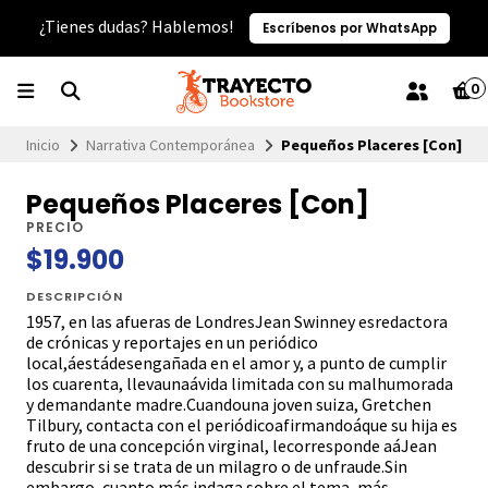
¿Tienes dudas? Hablemos!
Escríbenos por WhatsApp
0
Inicio
Narrativa Contemporánea
Pequeños Placeres [Con]
Pequeños Placeres [Con]
PRECIO
$19.900
DESCRIPCIÓN
1957, en las afueras de LondresJean Swinney esredactora
de crónicas y reportajes en un periódico
local,áestádesengañada en el amor y, a punto de cumplir
los cuarenta, llevaunaávida limitada con su malhumorada
y demandante madre.Cuandouna joven suiza, Gretchen
Tilbury, contacta con el periódicoafirmandoáque su hija es
fruto de una concepción virginal, lecorresponde aáJean
descubrir si se trata de un milagro o de unfraude.Sin
embargo, cuanto más indaga sobre el tema, más