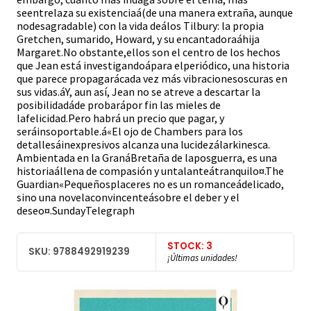
seentrelaza su existenciaá(de una manera extraña, aunque
nodesagradable) con la vida deálos Tilbury: la propia
Gretchen, sumarido, Howard, y su encantadoraáhija
Margaret.No obstante,ellos son el centro de los hechos
que Jean está investigandoápara elperiódico, una historia
que parece propagarácada vez más vibracionesoscuras en
sus vidas.áY, aun así, Jean no se atreve a descartar la
posibilidadáde probarápor fin las mieles de
lafelicidad.Pero habrá un precio que pagar, y
seráinsoportable.á«El ojo de Chambers para los
detallesáinexpresivos alcanza una lucidezálarkinesca.
Ambientada en la GranáBretaña de laposguerra, es una
historiaállena de compasión y untalanteátranquilo¤.The
Guardian«Pequeñosplaceres no es un romanceádelicado,
sino una novelaconvincenteásobre el deber y el
deseo¤.SundayTelegraph
STOCK: 3
SKU: 9788492919239
¡Últimas unidades!