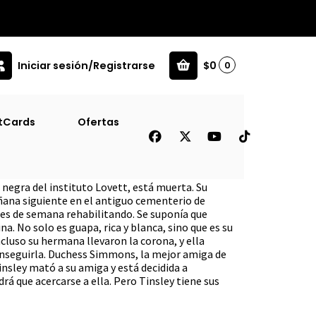
Iniciar sesión/Registrarse
$0
0
tCards
Ofertas
v]
 negra del instituto Lovett, está muerta. Su
ñana siguiente en el antiguo cementerio de
nes de semana rehabilitando. Se suponía que
ina. No solo es guapa, rica y blanca, sino que es su
ncluso su hermana llevaron la corona, y ella
onseguirla. Duchess Simmons, la mejor amiga de
nsley mató a su amiga y está decidida a
rá que acercarse a ella. Pero Tinsley tiene sus