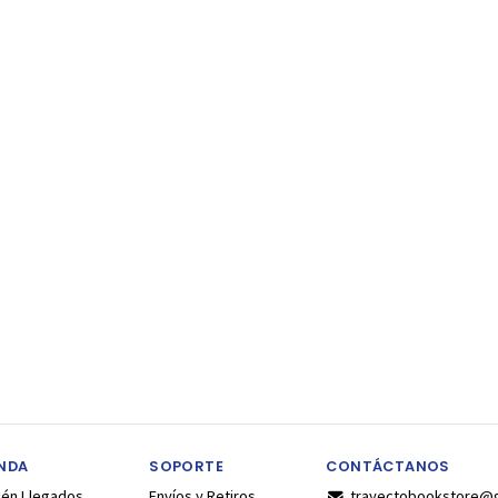
ENDA
SOPORTE
CONTÁCTANOS
ién Llegados
Envíos y Retiros
trayectobookstore@