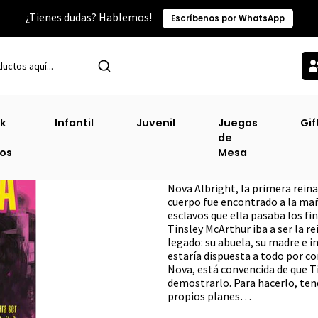
¿Tienes dudas? Hablemos!
Escríbenos por WhatsApp
Inicio
Narrativa Juvenil
Reina Negra [Juv]
k
Infantil
Juvenil
Juegos
Gif
de
Reina Negra [Ju
ros
Mesa
DESCRIPCIÓN
Nova Albright, la primera reina
cuerpo fue encontrado a la ma
esclavos que ella pasaba los fi
Tinsley McArthur iba a ser la re
legado: su abuela, su madre e i
estaría dispuesta a todo por c
Nova, está convencida de que Ti
demostrarlo. Para hacerlo, tend
propios planes…