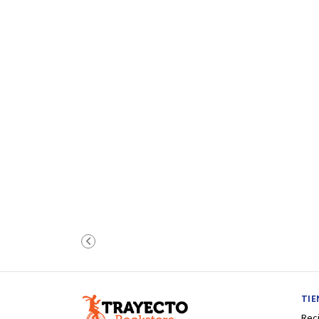
TI
Rec