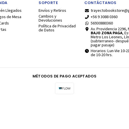
ENDA
SOPORTE
CONTÁCTANOS
ién Llegados
Envíos y Retiros
trayectobookstore@
Cambios y
gos de Mesa
+56 9 3088 0360
Devoluciones
Cards
56930880360
Política de Privacidad
Av. Providencia 2296, N
rtas
de Datos
BAJO ZONA PAGA
, E
Metro Los Leones, Lín
(subterraneo- despué
pagar pasaje)
Horarios: Lun-Vie 10-2
de 10-20 hrs.
MÉTODOS DE PAGO ACEPTADOS