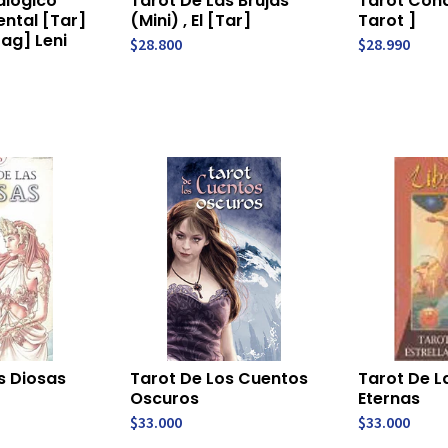
alogico
Tarot De Las Brujas
Tarot Cond
ental [Tar]
(Mini) , El [Tar]
Tarot ]
Zag] Leni
$28.800
$28.990
s Diosas
Tarot De Los Cuentos
Tarot De La
Oscuros
Eternas
$33.000
$33.000