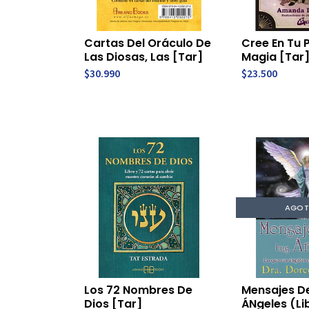
Cartas Del Oráculo De
Cree En Tu 
Las Diosas, Las [Tar]
Magia [Tar
$30.990
$23.500
AGO
Los 72 Nombres De
Mensajes D
Dios [Tar]
ÁNgeles (Li