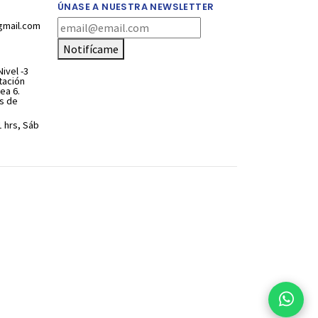
ÚNASE A NUESTRA NEWSLETTER
gmail.com
Notifícame
ivel -3
stación
ea 6.
s de
1 hrs, Sáb