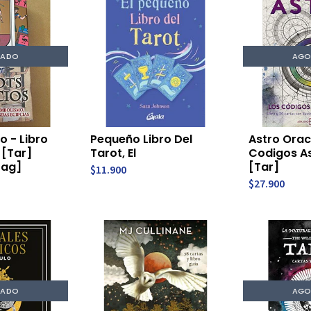
TADO
AGO
o - Libro
Pequeño Libro Del
Astro Orac
 [Tar]
Tarot, El
Codigos As
Zag]
[Tar]
$11.900
$27.900
TADO
AGO