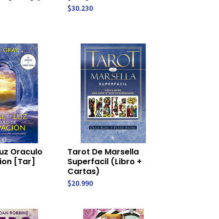
$30.230
Luz Oraculo
Tarot De Marsella
ion [Tar]
Superfacil (Libro +
Cartas)
$20.990