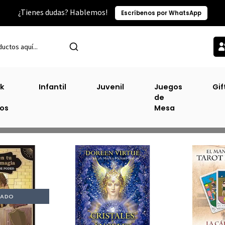
¿Tienes dudas? Hablemos!
Escríbenos por WhatsApp
Inicio
Tarot Y Oráculos
k
Infantil
Juvenil
Juegos
Gif
de
Tarot Y Oráculos
ros
Mesa
TADO