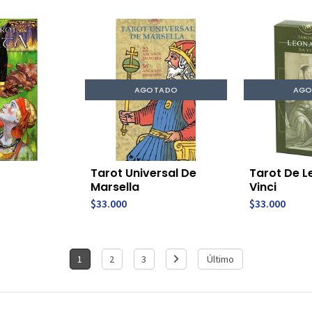
AGOTADO
AGO
Tarot Universal De
Tarot De 
Marsella
Vinci
$33.000
$33.000
1
2
3
Último