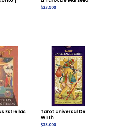
orito [
El Tarot De Marsella
$33.900
s Estrellas
Tarot Universal De
Wirth
$33.000