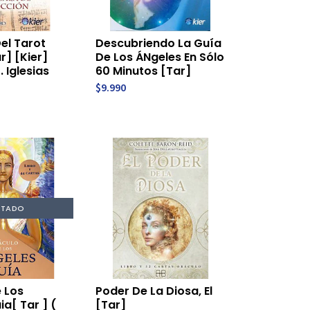
Del Tarot
Descubriendo La Guía
r] [Kier]
De Los ÁNgeles En Sólo
. Iglesias
60 Minutos [Tar]
$9.990
TADO
 Los
Poder De La Diosa, El
ia[ Tar ] (
[Tar]