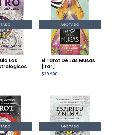
TADO
AGOTADO
ulo Los
El Tarot De Las Musas
trologicos
[Tar]
$29.900
TADO
AGOTADO