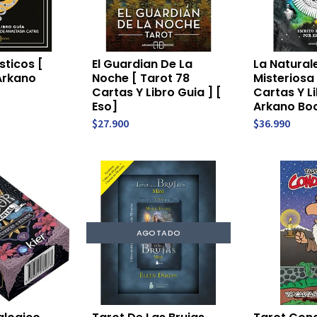
sticos [
El Guardian De La
La Natural
Arkano
Noche [ Tarot 78
Misteriosa 
Cartas Y Libro Guia ] [
Cartas Y Li
Eso]
Arkano Boo
$27.900
$36.990
AGOTADO