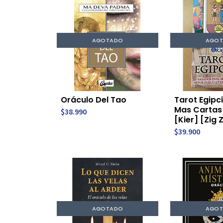
AGOTADO
AGO
Oráculo Del Tao
Tarot Egipci
Mas Cartas
$38.990
[Kier] [Zig 
$39.900
AGOTADO
AGO