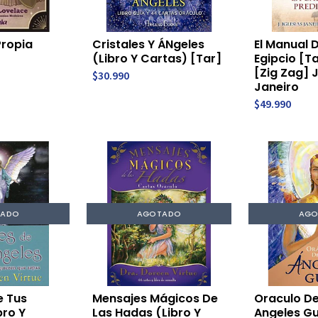
Propia
Cristales Y ÁNgeles
El Manual 
]
(Libro Y Cartas) [Tar]
Egipcio [Ta
[Zig Zag] J
$30.990
Janeiro
$49.990
TADO
AGOTADO
AGO
e Tus
Mensajes Mágicos De
Oraculo De
bro Y
Las Hadas (Libro Y
Angeles Gu