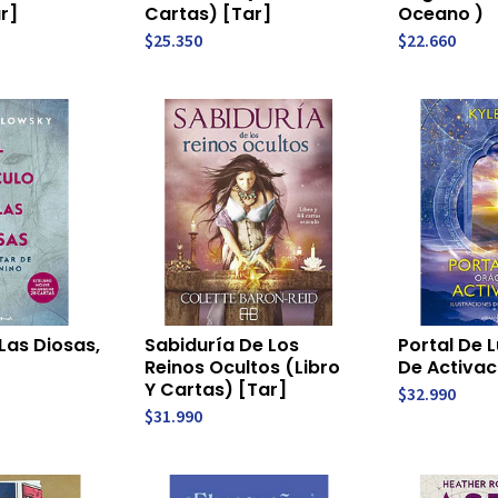
r]
Cartas) [Tar]
Oceano )
$25.350
$22.660
Las Diosas,
Sabiduría De Los
Portal De 
Reinos Ocultos (Libro
De Activac
Y Cartas) [Tar]
$32.990
$31.990