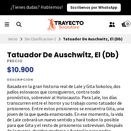
¿Tienes dudas? Hablemos!
Escríbenos por WhatsApp
0
Inicio
Sin Clasificacion-2
Tatuador De Auschwitz, El (Db)
Tatuador De Auschwitz, El (Db)
PRECIO
$10.900
DESCRIPCIÓN
Basada en la gran historia real de Lale y Gita Sokolov, dos
judíos eslovacos que consiguieron, contra todo
pronóstico, sobrevivir al Holocausto. Para Lale, los días
transcurren entre el horror y su trabajo como tatuador de
prisioneros. Entre estos prisioneros se encuentra Gita, una
joven de la que queda enamorado. En ese momento, la vida
de Lale cobrará un nuevo sentido y hará todon lo posible
para que Gita y el resto de prisioneros sobrevivan. Después
de la guerra, deciden mudarse a Australia para poder