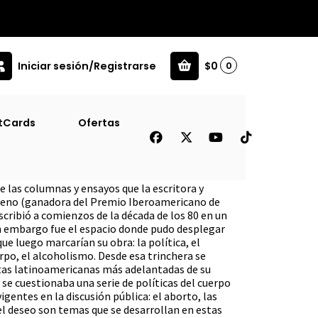
Iniciar sesión/Registrarse
$0
0
tCards
Ofertas
 [Ens]
de las columnas y ensayos que la escritora y
reno (ganadora del Premio Iberoamericano de
cribió a comienzos de la década de los 80 en un
in embargo fue el espacio donde pudo desplegar
ue luego marcarían su obra: la política, el
erpo, el alcoholismo. Desde esa trinchera se
stas latinoamericanas más adelantadas de su
 se cuestionaba una serie de políticas del cuerpo
entes en la discusión pública: el aborto, las
y el deseo son temas que se desarrollan en estas