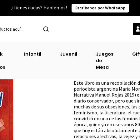
¿Tienes dudas? Hablemos!
Escríbenos por WhatsApp
Inicio
Ensayo
A Tontas Y Locas [Ens]
k
Infantil
Juvenil
Juegos
Gif
de
A Tontas Y Locas
ros
Mesa
DESCRIPCIÓN
Este libro es una recopilación 
periodista argentina María Mo
Narrativa Manuel Rojas 2019) es
diario conservador, pero que s
muchas de sus obsesiones, las q
feminismo, la literatura, el cu
convirtió en una de las femini
época, quien ya en esos años 80
que hoy están absolutamente vig
relaciones afectivas, la vejez 