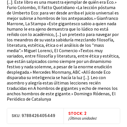
[...]. Este libro es una muestra ejemplar de quién era Eco.»
Furio Colombo, Il Fatto Quotidiano «La lección póstuma
de Umberto Eco: para ver desde arriba el juicio universal es
mejor subirse a hombros de los antepasados.» Gianfranco
Marrone, La Stampa «Este gigantesco sabio a quien nada
humano le era ajeno demuestra que lo lúdico no está
reñido con lo académico, [...] un pretexto para navegar por
los meandros de su vasta sabiduría mezclando filosofía,
literatura, estética, ética o el análisis de los "mass
media".» Miguel Lorenci, El Comercio «Textos muy
variados, entre filosofía y literatura, entre ética y estética,
que están salpicados como siempre por un dinamismo
festivo y nada solemne, a pesar de la enorme erudición
desplegada.» Mercedes Monmany, ABC «Allí donde Eco
disparaba su inteligencia se hacía la luz [...]. Leo con
asombro y alegría estas últimas lecciones recién
traducidas en A hombros de gigantes y echo de menos los
anchos hombros de este gigante.» Domingo Ródenas, El
Periódico de Catalunya
STOCK: 2
SKU: 9788426405449
¡Últimas unidades!