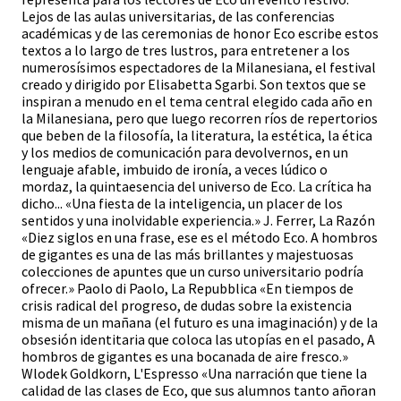
Lejos de las aulas universitarias, de las conferencias
académicas y de las ceremonias de honor Eco escribe estos
textos a lo largo de tres lustros, para entretener a los
numerosísimos espectadores de la Milanesiana, el festival
creado y dirigido por Elisabetta Sgarbi. Son textos que se
inspiran a menudo en el tema central elegido cada año en
la Milanesiana, pero que luego recorren ríos de repertorios
que beben de la filosofía, la literatura, la estética, la ética
y los medios de comunicación para devolvernos, en un
lenguaje afable, imbuido de ironía, a veces lúdico o
mordaz, la quintaesencia del universo de Eco. La crítica ha
dicho... «Una fiesta de la inteligencia, un placer de los
sentidos y una inolvidable experiencia.» J. Ferrer, La Razón
«Diez siglos en una frase, ese es el método Eco. A hombros
de gigantes es una de las más brillantes y majestuosas
colecciones de apuntes que un curso universitario podría
ofrecer.» Paolo di Paolo, La Repubblica «En tiempos de
crisis radical del progreso, de dudas sobre la existencia
misma de un mañana (el futuro es una imaginación) y de la
obsesión identitaria que coloca las utopías en el pasado, A
hombros de gigantes es una bocanada de aire fresco.»
Wlodek Goldkorn, L'Espresso «Una narración que tiene la
calidad de las clases de Eco, que sus alumnos tanto añoran