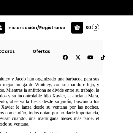
Iniciar sesión/Registrarse
$0
0
tCards
Ofertas
uara )
hitney y Jacob han organizado una barbacoa para sus
 la mejor amiga de Whitney, con su marido e hija; y
s. Mientras la anfitriona se divide entre su trabajo, la
dos y su incontrolable hijo Xavier, la anciana Mara,
ento, observa la fiesta desde su jardín, buscando los
Xavier le lanza desde su ventana por las noches.
s con el niño, todos optan por no darle importancia,
evisar cuando, una madrugada meses más tarde, el
sde su ventana.