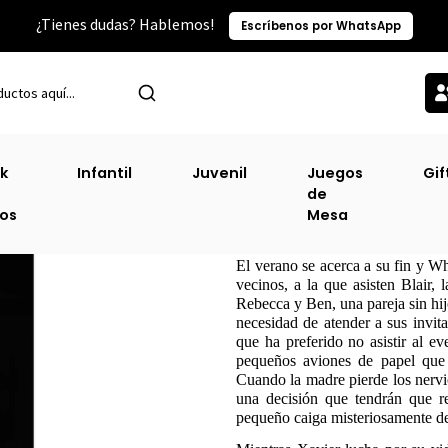
¿Tienes dudas? Hablemos!
Escríbenos por WhatsApp
Inicio
Sin Clasificacion-2
El Rumor ( Alfaguara )
k
Infantil
Juvenil
Juegos
Gif
de
El Rumor ( Alfag
ros
Mesa
DESCRIPCIÓN
El verano se acerca a su fin y W
vecinos, a la que asisten Blair,
Rebecca y Ben, una pareja sin hijo
necesidad de atender a sus invita
que ha preferido no asistir al ev
pequeños aviones de papel que 
Cuando la madre pierde los nervio
una decisión que tendrán que r
pequeño caiga misteriosamente de