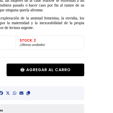
a, las mujeres de la calle Harlow se enfrentan a un
hubiera pasado o hacer caso por fin al rumor de su
que ninguna quería afrontar.
xploración de la amistad femenina, la envidia, los
por la maternidad y la inexorabilidad de la propia
dor de lectura urgente.
STOCK: 2
¡Últimas unidades!
AGREGAR AL CARRO
es