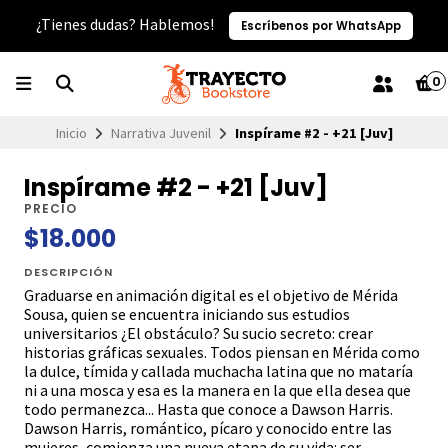
¿Tienes dudas? Hablemos!
Escríbenos por WhatsApp
0
Inicio
Narrativa Juvenil
Inspírame #2 - +21 [Juv]
Inspírame #2 - +21 [Juv]
PRECIO
$18.000
DESCRIPCIÓN
Graduarse en animación digital es el objetivo de Mérida
Sousa, quien se encuentra iniciando sus estudios
universitarios ¿El obstáculo? Su sucio secreto: crear
historias gráficas sexuales. Todos piensan en Mérida como
la dulce, tímida y callada muchacha latina que no mataría
ni a una mosca y esa es la manera en la que ella desea que
todo permanezca... Hasta que conoce a Dawson Harris.
Dawson Harris, romántico, pícaro y conocido entre las
mujeres, comienza una nueva etapa de su vida: ser