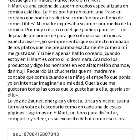
H Mart es una cadena de supermercados especializada en
comida asiática. La H es por han ah reum, una frase en
coreano que podría traducirse como ‘un brazo lleno de
comestibles’. Mi madre expresaba su amor por medio de la
comida. Por muy crítica o cruel que pudiera parecer ―no
dejaba de presionarme para que colmara sus utópicas
expectativas―, yo siempre sentía que su afecto irradiaba
de los platos que me preparaba exactamente como a mí
me gustaban. Y si bien apenas hablo coreano, cuando
estoy en H Mart es como si lo dominara. Acaricio los
productos y digo los nombres en voz alta: melón chamoe,
danmuji. Recuerdo las chucherías que mi madre me
contaba que comía cuando era niña y el empeño que ponía
yo en intentar imaginarla a mi edad. Quería que me
gustaran todas las cosas que le gustaban a ella, quería ser
ella».
La voz de Zauner, enérgica y directa, lírica y sincera, suena
tan viva sobre el escenario como en cada una de estas
páginas. Lágrimas en H Mart, un libro para disfrutar,
compartir y releer, es su exquisito debut como escritora.
SKU: 9788415887843