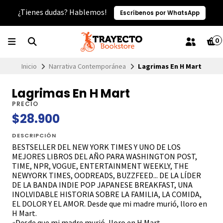
¿Tienes dudas? Hablemos!
Escríbenos por WhatsApp
0
Inicio
Narrativa Contemporánea
Lagrimas En H Mart
Lagrimas En H Mart
PRECIO
$28.900
DESCRIPCIÓN
BESTSELLER DEL NEW YORK TIMES Y UNO DE LOS
MEJORES LIBROS DEL AÑO PARA WASHINGTON POST,
TIME, NPR, VOGUE, ENTERTAINMENT WEEKLY, THE
NEWYORK TIMES, OODREADS, BUZZFEED... DE LA LÍDER
DE LA BANDA INDIE POP JAPANESE BREAKFAST, UNA
INOLVIDABLE HISTORIA SOBRE LA FAMILIA, LA COMIDA,
EL DOLOR Y EL AMOR. Desde que mi madre murió, lloro en
H Mart.
«Desde que mi madre murió, lloro en H Mart.