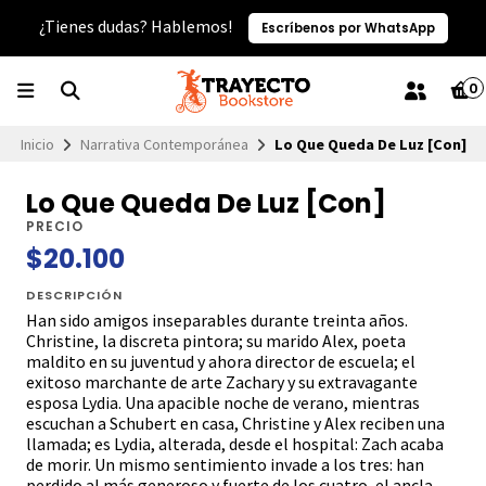
¿Tienes dudas? Hablemos!
Escríbenos por WhatsApp
0
Inicio
Narrativa Contemporánea
Lo Que Queda De Luz [Con]
Lo Que Queda De Luz [Con]
PRECIO
$20.100
DESCRIPCIÓN
Han sido amigos inseparables durante treinta años.
Christine, la discreta pintora; su marido Alex, poeta
maldito en su juventud y ahora director de escuela; el
exitoso marchante de arte Zachary y su extravagante
esposa Lydia. Una apacible noche de verano, mientras
escuchan a Schubert en casa, Christine y Alex reciben una
llamada; es Lydia, alterada, desde el hospital: Zach acaba
de morir. Un mismo sentimiento invade a los tres: han
perdido al más generoso y fuerte de los cuatro, el ancla