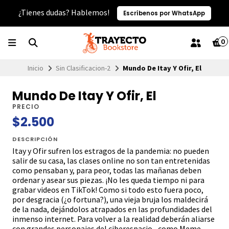
¿Tienes dudas? Hablemos!
Escríbenos por WhatsApp
0
Inicio
Sin Clasificacion-2
Mundo De Itay Y Ofir, El
Mundo De Itay Y Ofir, El
PRECIO
$2.500
DESCRIPCIÓN
Itay y Ofir sufren los estragos de la pandemia: no pueden
salir de su casa, las clases online no son tan entretenidas
como pensaban y, para peor, todas las mañanas deben
ordenar y asear sus piezas. ¡No les queda tiempo ni para
grabar videos en TikTok! Como si todo esto fuera poco,
por desgracia (¿o fortuna?), una vieja bruja los maldecirá
de la nada, dejándolos atrapados en las profundidades del
inmenso internet. Para volver a la realidad deberán aliarse
con grandes personajes del ciberespacio –como Meme