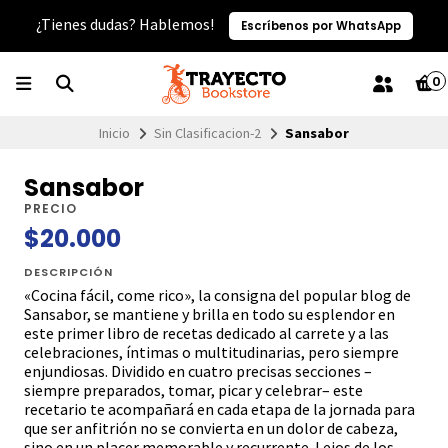
¿Tienes dudas? Hablemos!
Escríbenos por WhatsApp
0
Inicio
Sin Clasificacion-2
Sansabor
Sansabor
PRECIO
$20.000
DESCRIPCIÓN
«Cocina fácil, come rico», la consigna del popular blog de
Sansabor, se mantiene y brilla en todo su esplendor en
este primer libro de recetas dedicado al carrete y a las
celebraciones, íntimas o multitudinarias, pero siempre
enjundiosas. Dividido en cuatro precisas secciones –
siempre preparados, tomar, picar y celebrar– este
recetario te acompañará en cada etapa de la jornada para
que ser anfitrión no se convierta en un dolor de cabeza,
sino en un placer memorable y recurrente. Lejos de los