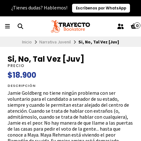
¿Tienes dudas? Hablemos!
Escríbenos por WhatsApp
0
Inicio
Narrativa Juvenil
Si, No, Tal Vez [Juv]
Si, No, Tal Vez [Juv]
PRECIO
$18.900
DESCRIPCIÓN
Jamie Goldberg no tiene ningún problema con ser
voluntario para el candidato a senador de su estado,
siempre y cuando le permitan estar alejado del centro de
atención. Cuando se trata de hablar con extraños (o,
admitámoslo, cuando se trata de hablar con cualquiera),
Jamie es el peor. No hay manera de que llame a las puertas
de las casas para pedir el voto de la gente... hasta que
conoce a Maya. Maya Rehman está viviendo el peor
Ramadán de su vida. Su mejor amiga está demasiado