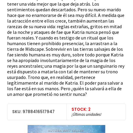
tener una vida mejor que la que deja atrás. Los
sentimientos quedan descartados. Pero su nuevo marido
hace que no enamorarse de él sea muy difícil. A medida que
la atracción entre ellos crece, también aumentan las
rarezas de su nueva vida: reglas extrañas, gritos en mitad
de la noche y ataques de fae que Katria nunca pensó que
fueran reales. Y cuando es testigo de un ritual que los
humanos tienen prohibido presenciar, la arrastran a la
tierra de Midscape. Sobrevivir en las tierras salvajes de los
fae siendo humana es muy duro, sobre todo porque Katria
se ha apropiado involuntariamente de la magia de los
reyes ancestrales; una magia por la que un sanguinario rey
está dispuesto a matarla con tal de mantener su trono
usurpado. Trono que, en realidad, pertenece
legítimamente al marido de Katria. El poder para salvar a
los fae está en sus manos. Pero ¿quién la salvará a ella de
un amor que prometió no sentir nunca?
STOCK: 2
SKU: 9788416517947
¡Últimas unidades!