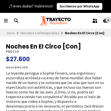
¿Tienes dudas? Hablemos!
Escríbenos por WhatsApp
0
Inicio
Narrativa Contemporánea
Noches En El Circo [Con]
Noches En El Circo [Con]
PRECIO
$27.600
DESCRIPCIÓN
La leyenda persigue a Sophie Fevvers, una orgullosa y
escurridiza acróbata
cockney
de fama mundial: dice haber
nacido de un huevo y se rumorea que las alas que luce en su
espectáculo son auténticas, y que incluso sus huesos son
huecos como los de las aves. ¿Cómo, si no, podría ser
trapecista siendo tan corpulenta? Atraído por el halo de
misterio que rodea a Sophie, y dispuesto a
desenmascararla si es necesario, el periodista Jack Walser
la entrevista aprovechando que el circo en el que trabaja