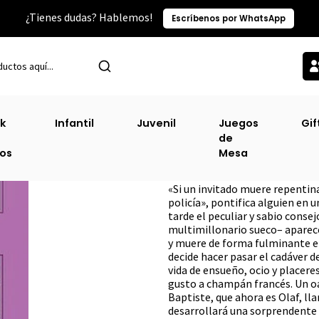
¿Tienes dudas? Hablemos!
Escríbenos por WhatsApp
Inicio
Narrativa Contemporánea
Ordeno Y Mando [Con]
k
Infantil
Juvenil
Juegos
Gif
de
Ordeno Y Mando
ros
Mesa
DESCRIPCIÓN
«Si un invitado muere repentin
policía», pontifica alguien en
tarde el peculiar y sabio conse
multimillonario sueco– aparece
y muere de forma fulminante en
decide hacer pasar el cadáver d
vida de ensueño, ocio y placere
gusto a champán francés. Un oa
Baptiste, que ahora es Olaf, lla
desarrollará una sorprendente 