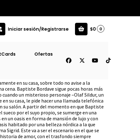
Iniciar sesión/Registrarse
$0
0
tCards
Ofertas
 [Con]
amente en su casa, sobre todo no avise a la
 una cena. Baptiste Bordave sigue pocas horas más
jo cuando un misterioso personaje –Olaf Sildur, un
 en su casa, le pide hacer una llamada telefónica
 su salón. A partir del momento en que Baptiste
el sueco por el suyo propio, se sumerge en una
s en un oasis en forma de mansión de lujo y con
sis habitado por una belleza nórdica a la que
ma Sigrid. Este va a ser el escenario en el que se
historia de amor, con el trasfondo siempre