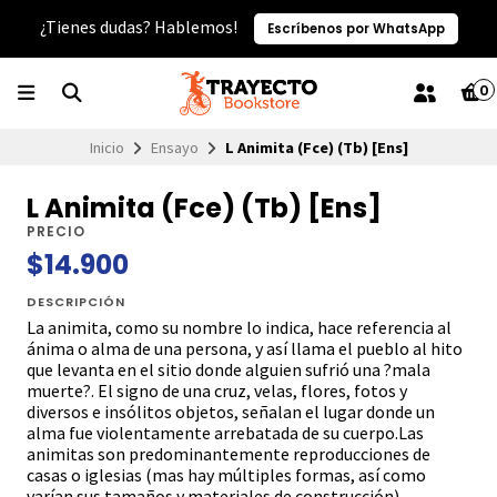
¿Tienes dudas? Hablemos!
Escríbenos por WhatsApp
0
Inicio
Ensayo
L Animita (Fce) (Tb) [Ens]
L Animita (Fce) (Tb) [Ens]
PRECIO
$14.900
DESCRIPCIÓN
La animita, como su nombre lo indica, hace referencia al
ánima o alma de una persona, y así llama el pueblo al hito
que levanta en el sitio donde alguien sufrió una ?mala
muerte?. El signo de una cruz, velas, flores, fotos y
diversos e insólitos objetos, señalan el lugar donde un
alma fue violentamente arrebatada de su cuerpo.Las
animitas son predominantemente reproducciones de
casas o iglesias (mas hay múltiples formas, así como
varían sus tamaños y materiales de construcción),