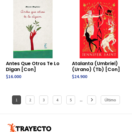
Antes Que Otros Te Lo
Atalanta (Umbriel)
Digan [Con]
(Urano) (Tb) [Con]
$16.000
$24.900
...
1
2
3
4
5
Último