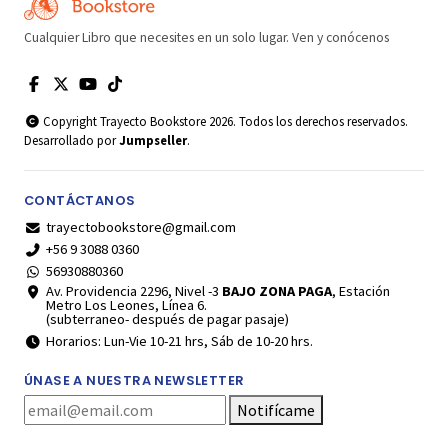
Cualquier Libro que necesites en un solo lugar. Ven y conócenos
Copyright Trayecto Bookstore 2026. Todos los derechos reservados.
Desarrollado por
Jumpseller
.
CONTÁCTANOS
trayectobookstore@gmail.com
+56 9 3088 0360
56930880360
Av. Providencia 2296, Nivel -3
BAJO ZONA PAGA
, Estación
Metro Los Leones, Línea 6.
(subterraneo- después de pagar pasaje)
Horarios: Lun-Vie 10-21 hrs, Sáb de 10-20 hrs.
ÚNASE A NUESTRA NEWSLETTER
Notifícame