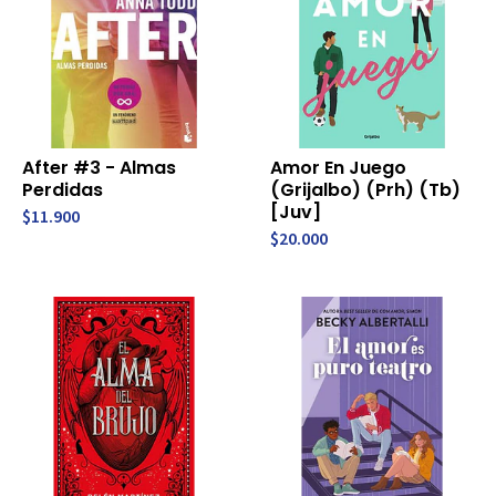
After #3 - Almas
Amor En Juego
Perdidas
(Grijalbo) (Prh) (Tb)
[Juv]
$11.900
$20.000