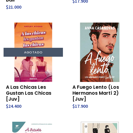
$17.900
$21.000
AGOTADO
A Las Chicas Les
A Fuego Lento (Los
Gustan Las Chicas
Hermanos Martí 2)
[Juv]
[Juv]
$24.400
$17.900