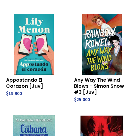
Appostando El
Any Way The Wind
Corazon [Juv]
Blows - Simon Snow
#3 [Juv]
$19.900
$25.000