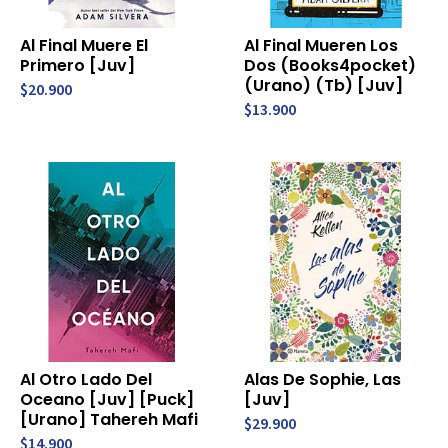
Al Final Muere El
Al Final Mueren Los
Primero [Juv]
Dos (Books4pocket)
(Urano) (Tb) [Juv]
$20.900
$13.900
Al Otro Lado Del
Alas De Sophie, Las
Oceano [Juv] [Puck]
[Juv]
[Urano] Tahereh Mafi
$29.900
$14.900