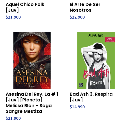
Aquel Chico Folk
El Arte De Ser
[Juv]
Nosotros
$21.900
$22.900
Asesina Del Rey, La # 1
Bad Ash 3. Respira
[Juv] [Planeta]
[Juv]
Melissa Blair - Saga
$14.990
Sangre Mestiza
$21.900