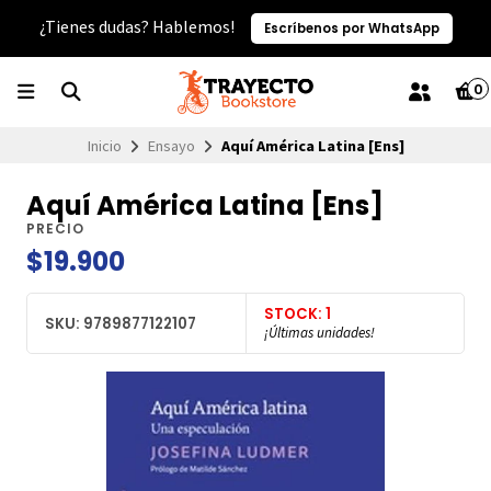
¿Tienes dudas? Hablemos!
Escríbenos por WhatsApp
0
Inicio
Ensayo
Aquí América Latina [Ens]
Aquí América Latina [Ens]
PRECIO
$19.900
STOCK: 1
SKU: 9789877122107
¡Últimas unidades!