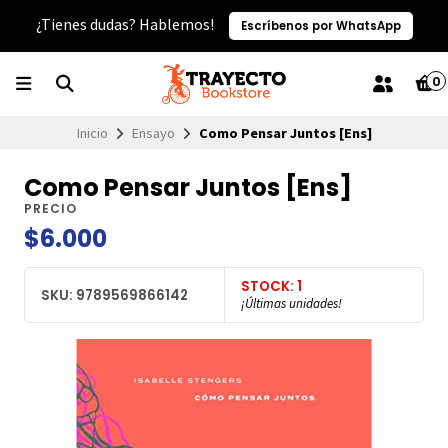
¿Tienes dudas? Hablemos!
Escríbenos por WhatsApp
0
Inicio
Ensayo
Como Pensar Juntos [Ens]
Como Pensar Juntos [Ens]
PRECIO
$6.000
STOCK: 1
SKU: 9789569866142
¡Últimas unidades!